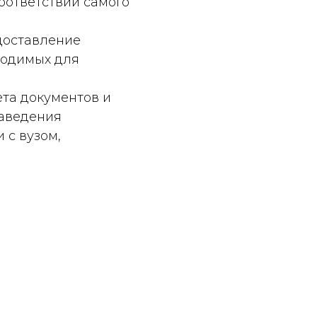
оответствии самого
доставление
ходимых для
та документов и
заведения
 с вузом,