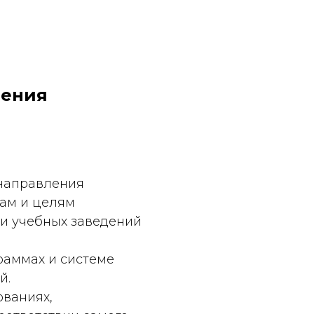
дения
 направления
сам и целям
ти учебных заведений
раммах и системе
й.
ованиях,